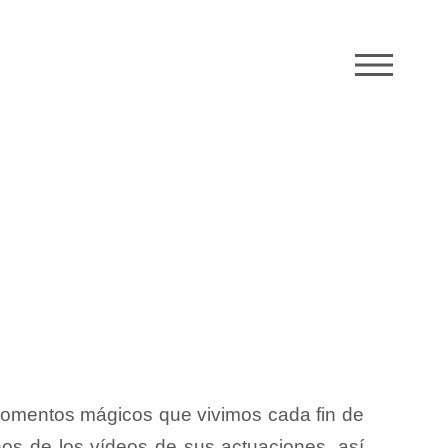
M
 momentos mágicos que vivimos cada fin de
nos de los vídeos de sus actuaciones, así