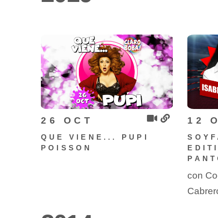
26 OCT
12 
QUE VIENE... PUPI
SOYF
POISSON
EDIT
PANT
con Coc
Cabrer