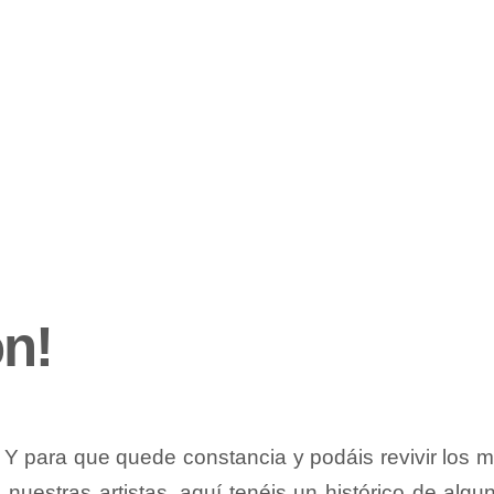
n!
 Y para que quede constancia y podáis revivir los
nuestras artistas, aquí tenéis un histórico de algu