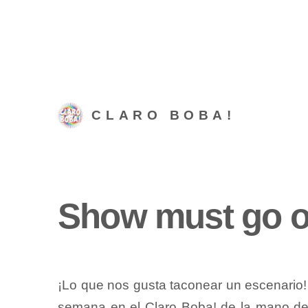
CLARO BOBA!
Show must go o
¡Lo que nos gusta taconear un escenario!
semana en el
Claro Boba!
de la mano de 